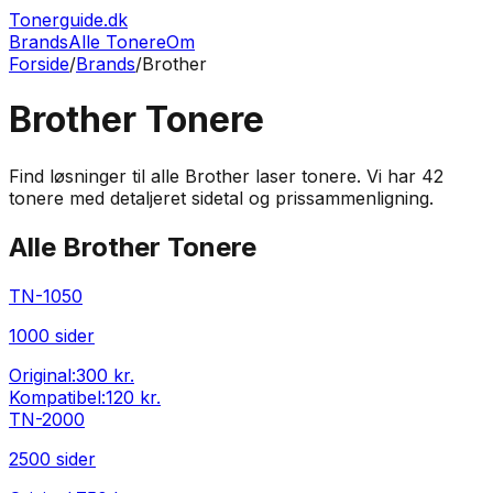
Tonerguide.dk
Brands
Alle Tonere
Om
Forside
/
Brands
/
Brother
Brother
Tonere
Find løsninger til alle
Brother
laser tonere. Vi har
42
tonere med detaljeret sidetal og prissammenligning.
Alle
Brother
Tonere
TN-1050
1000
sider
Original:
300 kr.
Kompatibel:
120 kr.
TN-2000
2500
sider