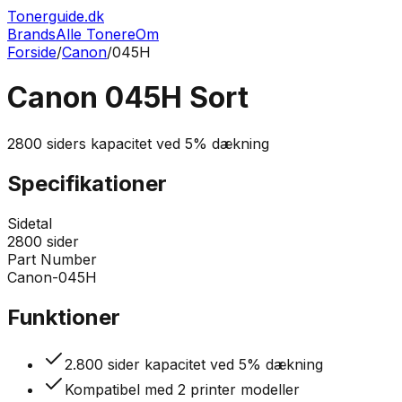
Tonerguide.dk
Brands
Alle Tonere
Om
Forside
/
Canon
/
045H
Canon 045H Sort
2800
siders kapacitet ved
5% dækning
Specifikationer
Sidetal
2800
sider
Part Number
Canon-045H
Funktioner
2.800 sider kapacitet ved 5% dækning
Kompatibel med 2 printer modeller