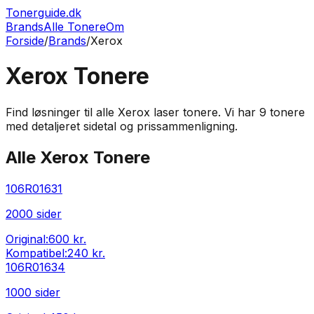
Tonerguide.dk
Brands
Alle Tonere
Om
Forside
/
Brands
/
Xerox
Xerox
Tonere
Find løsninger til alle
Xerox
laser tonere. Vi har
9
tonere
med detaljeret sidetal og prissammenligning.
Alle
Xerox
Tonere
106R01631
2000
sider
Original:
600 kr.
Kompatibel:
240 kr.
106R01634
1000
sider