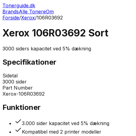
Tonerguide.dk
Brands
Alle Tonere
Om
Forside
/
Xerox
/
106R03692
Xerox 106R03692 Sort
3000
siders kapacitet ved
5% dækning
Specifikationer
Sidetal
3000
sider
Part Number
Xerox-106R03692
Funktioner
3.000 sider kapacitet ved 5% dækning
Kompatibel med 2 printer modeller